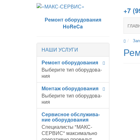
+7 (9
Ремонт оборудования
ГЛАВ
HoReCa
Зап
Рем
НАШИ УСЛУГИ
Ре­монт обо­ру­до­ва­ния
Вы­бе­ри­те тип обо­ру­до­ва­
ния
Мон­таж обо­ру­до­ва­ния
Вы­бе­ри­те тип обо­ру­до­ва­
ния
Сер­вис­ное об­слу­жи­ва­
ние обо­ру­до­ва­ния
Специалисты "МАКС-
СЕРВИС" максимально
оперативно проведут