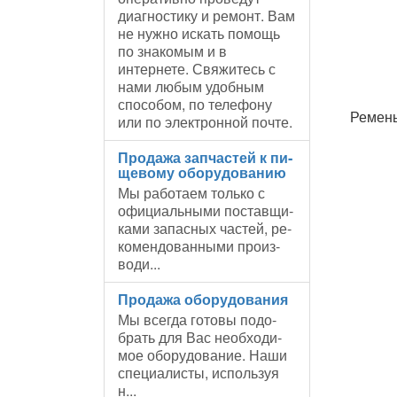
диагностику и ремонт. Вам
не нужно искать помощь
по знакомым и в
интернете. Свяжитесь с
нами любым удобным
способом, по телефону
Ремень
или по электронной почте.
Про­да­жа зап­ча­стей к пи­
ще­во­му обо­ру­до­ва­нию
Мы ра­бо­та­ем толь­ко с
офи­ци­аль­ны­ми по­став­щи­
ка­ми за­пас­ных ча­стей, ре­
ко­мен­до­ван­ны­ми про­из­
во­ди...
Про­да­жа обо­ру­до­ва­ния
Мы все­гда го­то­вы по­до­
брать для Вас необ­хо­ди­
мое обо­ру­до­ва­ние. На­ши
спе­ци­а­ли­сты, ис­поль­зуя
н...