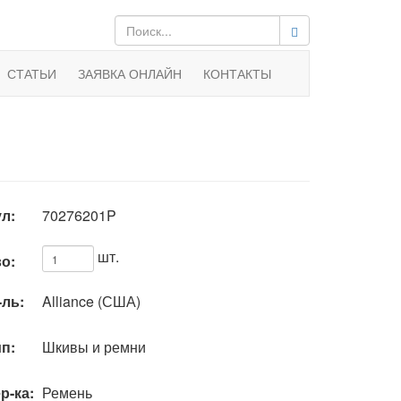
СТАТЬИ
ЗАЯВКА ОНЛАЙН
КОНТАКТЫ
л:
70276201P
шт.
о:
-ль:
Alliance (США)
п:
Шкивы и ремни
р-ка:
Ремень