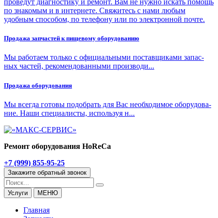
проведут диагностику и ремонт. Вам не нужно искать помощь
по знакомым и в интернете. Свяжитесь с нами любым
удобным способом, по телефону или по электронной почте.
Про­да­жа зап­ча­стей к пи­ще­во­му обо­ру­до­ва­нию
Мы ра­бо­та­ем толь­ко с офи­ци­аль­ны­ми по­став­щи­ка­ми за­пас­
ных ча­стей, ре­ко­мен­до­ван­ны­ми про­из­во­ди...
Про­да­жа обо­ру­до­ва­ния
Мы все­гда го­то­вы по­до­брать для Вас необ­хо­ди­мое обо­ру­до­ва­
ние. На­ши спе­ци­а­ли­сты, ис­поль­зуя н...
Ремонт оборудования HoReCa
+7 (999) 855-95-25
Закажите обратный звонок
Услуги
МЕНЮ
Главная