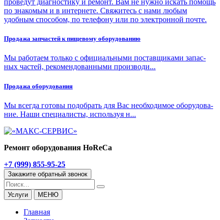
проведут диагностику и ремонт. Вам не нужно искать помощь
по знакомым и в интернете. Свяжитесь с нами любым
удобным способом, по телефону или по электронной почте.
Про­да­жа зап­ча­стей к пи­ще­во­му обо­ру­до­ва­нию
Мы ра­бо­та­ем толь­ко с офи­ци­аль­ны­ми по­став­щи­ка­ми за­пас­
ных ча­стей, ре­ко­мен­до­ван­ны­ми про­из­во­ди...
Про­да­жа обо­ру­до­ва­ния
Мы все­гда го­то­вы по­до­брать для Вас необ­хо­ди­мое обо­ру­до­ва­
ние. На­ши спе­ци­а­ли­сты, ис­поль­зуя н...
Ремонт оборудования HoReCa
+7 (999) 855-95-25
Закажите обратный звонок
Услуги
МЕНЮ
Главная