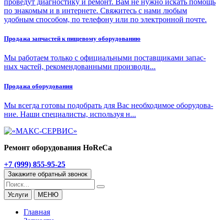
проведут диагностику и ремонт. Вам не нужно искать помощь
по знакомым и в интернете. Свяжитесь с нами любым
удобным способом, по телефону или по электронной почте.
Про­да­жа зап­ча­стей к пи­ще­во­му обо­ру­до­ва­нию
Мы ра­бо­та­ем толь­ко с офи­ци­аль­ны­ми по­став­щи­ка­ми за­пас­
ных ча­стей, ре­ко­мен­до­ван­ны­ми про­из­во­ди...
Про­да­жа обо­ру­до­ва­ния
Мы все­гда го­то­вы по­до­брать для Вас необ­хо­ди­мое обо­ру­до­ва­
ние. На­ши спе­ци­а­ли­сты, ис­поль­зуя н...
Ремонт оборудования HoReCa
+7 (999) 855-95-25
Закажите обратный звонок
Услуги
МЕНЮ
Главная