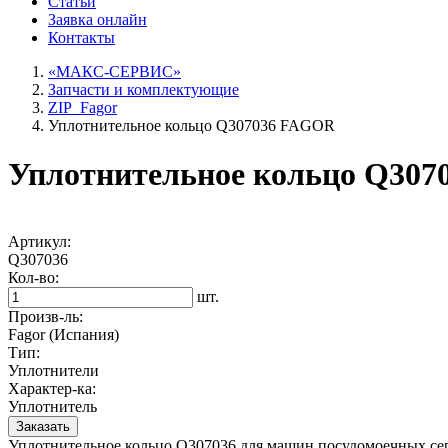
Статьи
Заявка онлайн
Контакты
«МАКС-СЕРВИС»
Запчасти и комплектующие
ZIP_Fagor
Уплотнительное кольцо Q307036 FAGOR
Уплотнительное кольцо Q30
Артикул:
Q307036
Кол-во:
шт.
Произв-ль:
Fagor (Испания)
Тип:
Уплотнители
Характер-ка:
Уплотнитель
Заказать
Уплотнительное кольцо Q307036 для машин посудомоечных сер