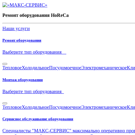
Ремонт оборудования HoReCa
Наши услуги
Ре­монт обо­ру­до­ва­ния
Вы­бе­ри­те тип обо­ру­до­ва­ния
Тепловое
Холодильное
Посудомоечное
Электромеханическое
Кли
Мон­таж обо­ру­до­ва­ния
Вы­бе­ри­те тип обо­ру­до­ва­ния
Тепловое
Холодильное
Посудомоечное
Электромеханическое
Кли
Сер­вис­ное об­слу­жи­ва­ние обо­ру­до­ва­ния
Специалисты "МАКС-СЕРВИС" максимально оперативно проведу