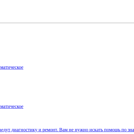
матическое
матическое
т диагностику и ремонт. Вам не нужно искать помощь по зна