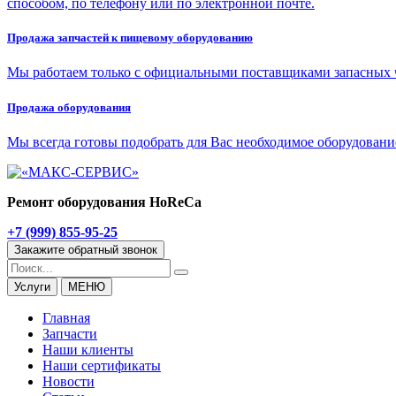
способом, по телефону или по электронной почте.
Про­да­жа зап­ча­стей к пи­ще­во­му обо­ру­до­ва­нию
Мы ра­бо­та­ем толь­ко с офи­ци­аль­ны­ми по­став­щи­ка­ми за­пас­ных ча
Про­да­жа обо­ру­до­ва­ния
Мы все­гда го­то­вы по­до­брать для Вас необ­хо­ди­мое обо­ру­до­ва­ние
Ремонт оборудования HoReCa
+7 (999) 855-95-25
Закажите обратный звонок
Услуги
МЕНЮ
Главная
Запчасти
Наши
клиенты
Наши
сертификаты
Новости