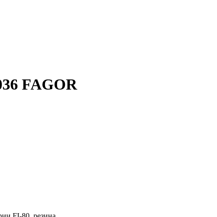
7036 FAGOR
ии FI-80, резина