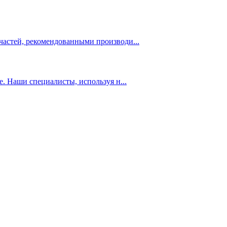
­стей, ре­ко­мен­до­ван­ны­ми про­из­во­ди...
. На­ши спе­ци­а­ли­сты, ис­поль­зуя н...