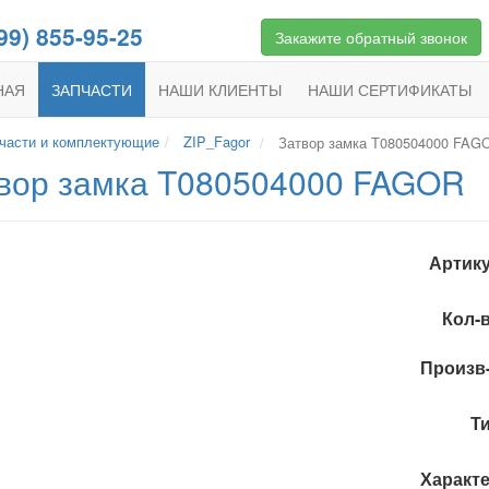
99) 855-95-25
Закажите обратный звонок
НАЯ
ЗАПЧАСТИ
НАШИ
КЛИЕНТЫ
НАШИ
СЕРТИФИКАТЫ
части и комплектующие
ZIP_Fagor
Затвор замка T080504000 FAG
вор замка T080504000 FAGOR
Артику
Кол-в
Произв
Ти
Характе