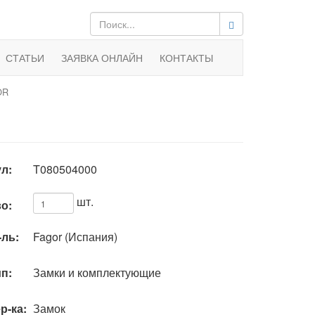
СТАТЬИ
ЗАЯВКА ОНЛАЙН
КОНТАКТЫ
OR
л:
T080504000
шт.
о:
-ль:
Fagor (Испания)
п:
Замки и комплектующие
р-ка:
Замок