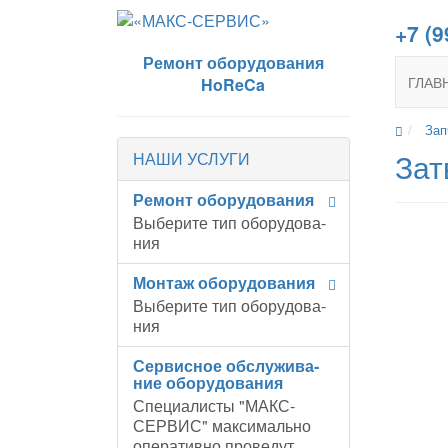
+7 (9
Ремонт оборудования
ГЛАВ
HoReCa
Зап
Зат
НАШИ УСЛУГИ
Ре­монт обо­ру­до­ва­ния
Вы­бе­ри­те тип обо­ру­до­ва­
ния
Мон­таж обо­ру­до­ва­ния
Вы­бе­ри­те тип обо­ру­до­ва­
ния
Сер­вис­ное об­слу­жи­ва­
ние обо­ру­до­ва­ния
Специалисты "МАКС-
СЕРВИС" максимально
оперативно проведут