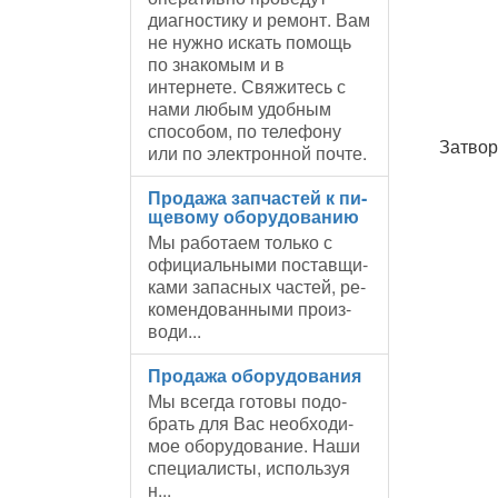
диагностику и ремонт. Вам
не нужно искать помощь
по знакомым и в
интернете. Свяжитесь с
нами любым удобным
способом, по телефону
Затвор
или по электронной почте.
Про­да­жа зап­ча­стей к пи­
ще­во­му обо­ру­до­ва­нию
Мы ра­бо­та­ем толь­ко с
офи­ци­аль­ны­ми по­став­щи­
ка­ми за­пас­ных ча­стей, ре­
ко­мен­до­ван­ны­ми про­из­
во­ди...
Про­да­жа обо­ру­до­ва­ния
Мы все­гда го­то­вы по­до­
брать для Вас необ­хо­ди­
мое обо­ру­до­ва­ние. На­ши
спе­ци­а­ли­сты, ис­поль­зуя
н...