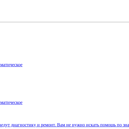
матическое
матическое
т диагностику и ремонт. Вам не нужно искать помощь по зна