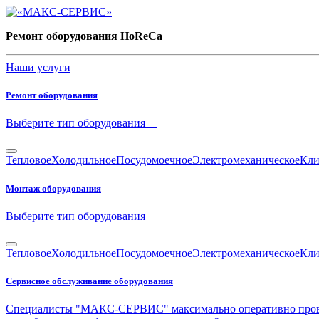
Ремонт оборудования HoReCa
Наши услуги
Ре­монт обо­ру­до­ва­ния
Вы­бе­ри­те тип обо­ру­до­ва­ния
Тепловое
Холодильное
Посудомоечное
Электромеханическое
Кли
Мон­таж обо­ру­до­ва­ния
Вы­бе­ри­те тип обо­ру­до­ва­ния
Тепловое
Холодильное
Посудомоечное
Электромеханическое
Кли
Сер­вис­ное об­слу­жи­ва­ние обо­ру­до­ва­ния
Специалисты "МАКС-СЕРВИС" максимально оперативно проведу