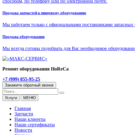
способом, по телефону или по электронной почте.
Про­да­жа зап­ча­стей к пи­ще­во­му обо­ру­до­ва­нию
Мы ра­бо­та­ем толь­ко с офи­ци­аль­ны­ми по­став­щи­ка­ми за­пас­ных ча
Про­да­жа обо­ру­до­ва­ния
Мы все­гда го­то­вы по­до­брать для Вас необ­хо­ди­мое обо­ру­до­ва­ние
Ремонт оборудования HoReCa
+7 (999) 855-95-25
Закажите обратный звонок
Услуги
МЕНЮ
Главная
Запчасти
Наши
клиенты
Наши
сертификаты
Новости