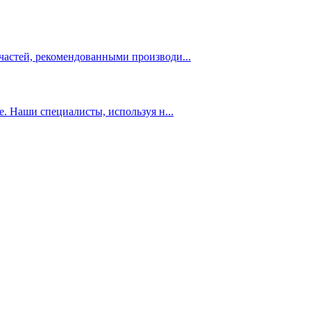
­стей, ре­ко­мен­до­ван­ны­ми про­из­во­ди...
. На­ши спе­ци­а­ли­сты, ис­поль­зуя н...