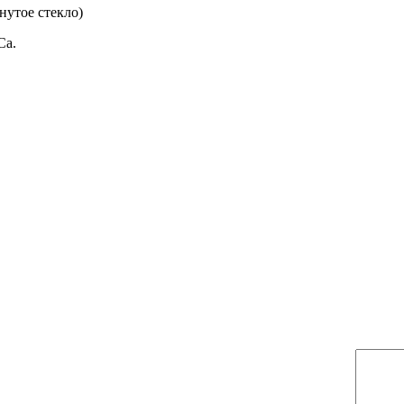
утое стекло)
Ca.