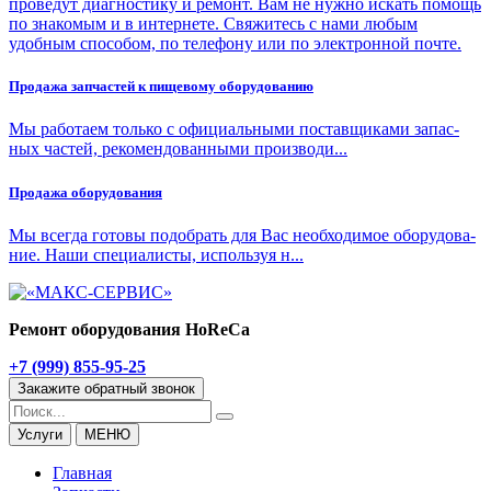
проведут диагностику и ремонт. Вам не нужно искать помощь
по знакомым и в интернете. Свяжитесь с нами любым
удобным способом, по телефону или по электронной почте.
Про­да­жа зап­ча­стей к пи­ще­во­му обо­ру­до­ва­нию
Мы ра­бо­та­ем толь­ко с офи­ци­аль­ны­ми по­став­щи­ка­ми за­пас­
ных ча­стей, ре­ко­мен­до­ван­ны­ми про­из­во­ди...
Про­да­жа обо­ру­до­ва­ния
Мы все­гда го­то­вы по­до­брать для Вас необ­хо­ди­мое обо­ру­до­ва­
ние. На­ши спе­ци­а­ли­сты, ис­поль­зуя н...
Ремонт оборудования HoReCa
+7 (999) 855-95-25
Закажите обратный звонок
Услуги
МЕНЮ
Главная